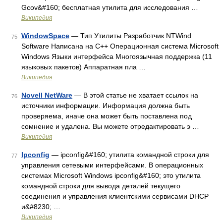
Gcov&#160; бесплатная утилита для исследования …
Википедия
WindowSpace
— Тип Утилиты Разработчик NTWind
75
Software Написана на C++ Операционная система Microsoft
Windows Языки интерфейса Многоязычная поддержка (11
языковых пакетов) Аппаратная пла …
Википедия
Novell NetWare
— В этой статье не хватает ссылок на
76
источники информации. Информация должна быть
проверяема, иначе она может быть поставлена под
сомнение и удалена. Вы можете отредактировать э …
Википедия
Ipconfig
— ipconfig&#160; утилита командной строки для
77
управления сетевыми интерфейсами. В операционных
системах Microsoft Windows ipconfig&#160; это утилита
командной строки для вывода деталей текущего
соединения и управления клиентскими сервисами DHCP
и&#8230; …
Википедия