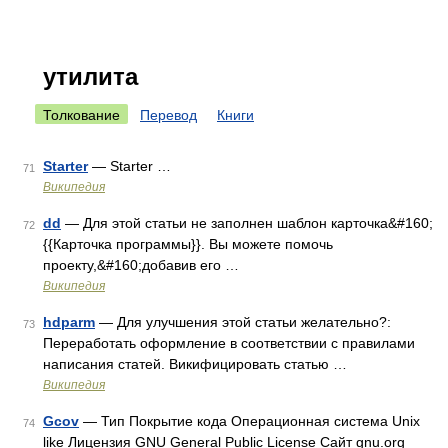
утилита
Толкование
Перевод
Книги
Starter
— Starter …
71
Википедия
dd
— Для этой статьи не заполнен шаблон карточка&#160;
72
{{Карточка программы}}. Вы можете помочь
проекту,&#160;добавив его …
Википедия
hdparm
— Для улучшения этой статьи желательно?:
73
Переработать оформление в соответствии с правилами
написания статей. Викифицировать статью …
Википедия
Gcov
— Тип Покрытие кода Операционная система Unix
74
like Лицензия GNU General Public License Сайт gnu.org