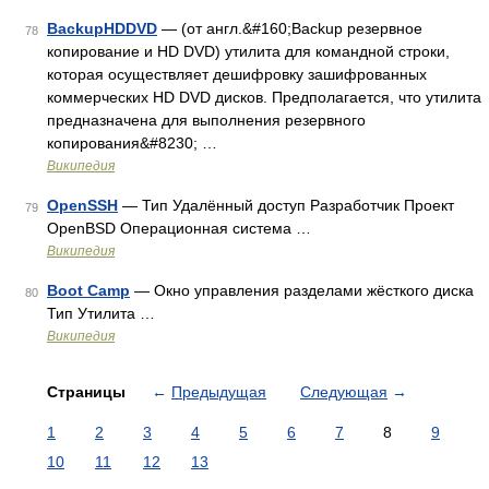
BackupHDDVD
— (от англ.&#160;Backup резервное
78
копирование и HD DVD) утилита для командной строки,
которая осуществляет дешифровку зашифрованных
коммерческих HD DVD дисков. Предполагается, что утилита
предназначена для выполнения резервного
копирования&#8230; …
Википедия
OpenSSH
— Тип Удалённый доступ Разработчик Проект
79
OpenBSD Операционная система …
Википедия
Boot Camp
— Окно управления разделами жёсткого диска
80
Тип Утилита …
Википедия
Страницы
←
Предыдущая
Следующая
→
1
2
3
4
5
6
7
8
9
10
11
12
13